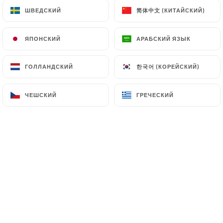
简体中文 (КИТАЙСКИЙ)
简体中文 (КИТАЙСКИЙ)
ШВЕДСКИЙ
ШВЕДСКИЙ
ЯПОНСКИЙ
ЯПОНСКИЙ
АРАБСКИЙ ЯЗЫК
АРАБСКИЙ ЯЗЫК
한국어 (КОРЕЙСКИЙ)
한국어 (КОРЕЙСКИЙ)
ГОЛЛАНДСКИЙ
ГОЛЛАНДСКИЙ
ЧЕШСКИЙ
ЧЕШСКИЙ
ГРЕЧЕСКИЙ
ГРЕЧЕСКИЙ