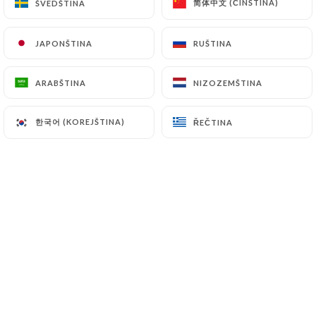
简体中文 (ČÍNŠTINA)
简体中文 (ČÍNŠTINA)
ŠVÉDŠTINA
ŠVÉDŠTINA
JAPONŠTINA
JAPONŠTINA
RUŠTINA
RUŠTINA
ARABŠTINA
ARABŠTINA
NIZOZEMŠTINA
NIZOZEMŠTINA
한국어 (KOREJŠTINA)
한국어 (KOREJŠTINA)
ŘEČTINA
ŘEČTINA